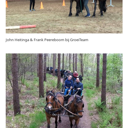
John Heitinga & Frank Peereboom bij GroeiTeam